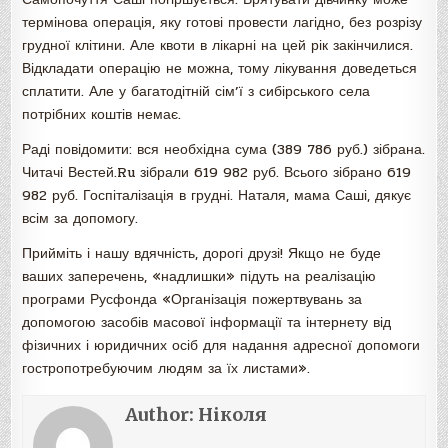
термінова операція, яку готові провести лагідно, без розрізу
грудної клітини. Але квоти в лікарні на цей рік закінчилися.
Відкладати операцію не можна, тому лікування доведеться
сплатити. Але у багатодітній сім’ї з сибірського села
потрібних коштів немає.
Раді повідомити: вся необхідна сума (389 786 руб.) зібрана.
Читачі Вестей.Ru зібрали 619 982 руб. Всього зібрано 619
982 руб. Госпіталізація в грудні. Наталя, мама Саші, дякує
всім за допомогу.
Прийміть і нашу вдячність, дорогі друзі! Якщо не буде
ваших заперечень, «надлишки» підуть на реалізацію
програми Русфонда «Організація пожертвувань за
допомогою засобів масової інформації та інтернету від
фізичних і юридичних осіб для надання адресної допомоги
гостропотребуючим людям за їх листами».
Author:
Ніколя