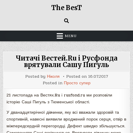
Skip
The BesT
to
content
MENU
Читачі Вестей.Ru і Русфонда
врятували Сашу Пигуль
Posted by
Ніколя
Posted on
16.07.2017
Posted in
Просто супер
21 листопада на Вестях.Ru і rusfond.ru ми розповіли
історію Саші Пигуль з Тюменської області.
У дванадцятирічної дівчинки, яку всі вважали здоровій та
спортивній, навесні виявили вроджений порок серця, отвір в
міжпередсердній перегородці. Дефект швидко збільшується.
Самопочуття Саші погіршується. Врятувати дівчинку може