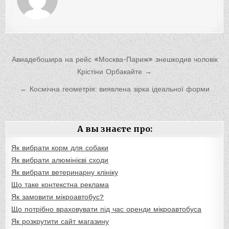
Навигация
Авиадебошира на рейс «Москва-Париж» знешкодив чоловік
по
Крістіни Орбакайте →
записям
← Космічна геометрія: виявлена зірка ідеальної форми
А вы знаєте про:
Як вибрати корм для собаки
Як вибрати алюмінієві сходи
Як вибрати ветеринарну клініку
Що таке контекстна реклама
Як замовити мікроавтобус?
Що потрібно враховувати під час оренди мікроавтобуса
Як розкрутити сайт магазину