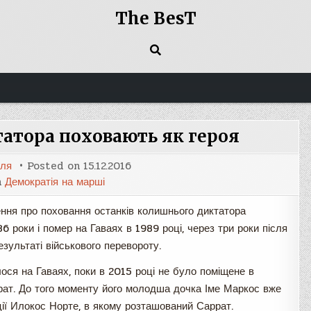
The BesT
татора поховають як героя
оля
Posted on
15.12.2016
n
Демократія на марші
ення про поховання останків колишнього диктатора
 роки і помер на Гаваях в 1989 році, через три роки після
езультаті військового перевороту.
ося на Гаваях, поки в 2015 році не було поміщене в
ррат. До того моменту його молодша дочка Іме Маркос вже
ції Илокос Норте, в якому розташований Саррат.