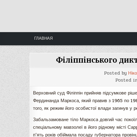
Skip
to
content
ГЛАВНАЯ
Філіппінського дик
Posted by
Нік
Posted i
Верховний суд Філіппін прийняв підсумкове ріш
Фердинанда Маркоса, який правив з 1965 по 1986
того, як режим його особистої влади загинув у р
Забальзамоване тіло Маркоса довгий час покоїл
спеціальному мавзолеї в його рідному місті Са
п’ять років обіймала посаду губернатора провін