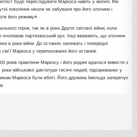
ротест буде переслідувати Маркоса навіть у могилі. Ми
ні покоління ніколи не забували про його злочини і
ртв його режиму».
ьного героя, так як в роки Другої світової війни, коли
ін очолював партизанський рух. Інші вважають, що злочини
ні в роки війни. До останніх належать і попередні
 сім’ї Маркоса у перепохованні його останків.
а 20 років правління Маркосу і його родині вдалося вивести з
 в роки військової диктатури тисячі людей, підозрюваних у
рникам Маркоса були вбиті. Його дружина Імельда заперечує
в.