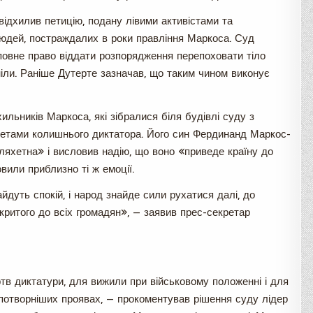
відхилив петицію, подану лівими активістами та
людей, постраждалих в роки правління Маркоса. Суд
повне право віддати розпорядження перепоховати тіло
ніли. Раніше Дутерте зазначав, що таким чином виконує
ильників Маркоса, які зібралися біля будівлі суду з
третами колишнього диктатора. Його син Фердинанд Маркос-
яхетна» і висловив надію, що воно «приведе країну до
овили приблизно ті ж емоції.
йдуть спокій, і народ знайде сили рухатися далі, до
критого до всіх громадян», — заявив прес-секретар
тв диктатури, для вижили при військовому положенні і для
йпотворніших проявах, — прокоментував рішення суду лідер