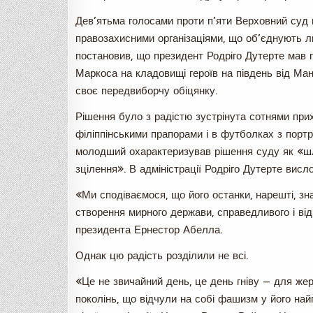
Дев’ятьма голосами проти п’яти Верховний суд 
правозахисними організаціями, що об’єднують 
постановив, що президент Родріго Дутерте мав 
Маркоса на кладовищі героїв на південь від Ма
своє передвиборчу обіцянку.
Рішення було з радістю зустрінута сотнями прих
філіппінськими прапорами і в футболках з пор
молодший охарактеризував рішення суду як «шл
зцілення». В адміністрації Родріго Дутерте висл
«Ми сподіваємося, що його останки, нарешті, зна
створення мирного держави, справедливого і від
президента Ернестор Абелла.
Однак цю радість розділили не всі.
«Це не звичайний день, це день гніву — для жер
поколінь, що відчули на собі фашизм у його на