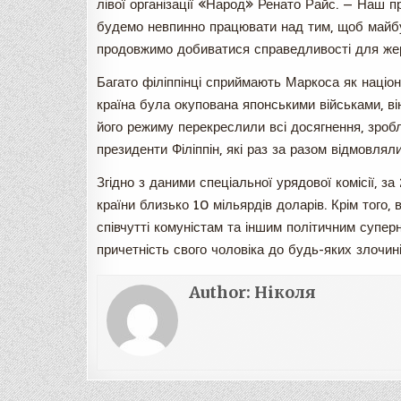
лівої організації «Народ» Ренато Райс. — Наш п
будемо невпинно працювати над тим, щоб майбут
продовжимо добиватися справедливості для же
Багато філіппінці сприймають Маркоса як націонал
країна була окупована японськими військами, в
його режиму перекреслили всі досягнення, зробле
президенти Філіппін, які раз за разом відмовляли
Згідно з даними спеціальної урядової комісії, з
країни близько 10 мільярдів доларів. Крім того,
співчутті комуністам та іншим політичним супе
причетність свого чоловіка до будь-яких злочині
Author:
Ніколя