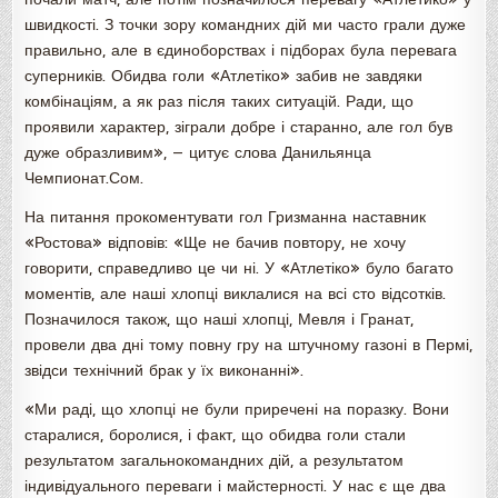
швидкості. З точки зору командних дій ми часто грали дуже
правильно, але в єдиноборствах і підборах була перевага
суперників. Обидва голи «Атлетіко» забив не завдяки
комбінаціям, а як раз після таких ситуацій. Ради, що
проявили характер, зіграли добре і старанно, але гол був
дуже образливим», — цитує слова Данильянца
Чемпионат.Сом.
На питання прокоментувати гол Гризманна наставник
«Ростова» відповів: «Ще не бачив повтору, не хочу
говорити, справедливо це чи ні. У «Атлетіко» було багато
моментів, але наші хлопці виклалися на всі сто відсотків.
Позначилося також, що наші хлопці, Мевля і Гранат,
провели два дні тому повну гру на штучному газоні в Пермі,
звідси технічний брак у їх виконанні».
«Ми раді, що хлопці не були приречені на поразку. Вони
старалися, боролися, і факт, що обидва голи стали
результатом загальнокомандних дій, а результатом
індивідуального переваги і майстерності. У нас є ще два