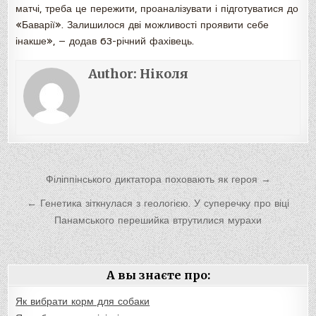
матчі, треба це пережити, проаналізувати і підготуватися до
«Баварії». Залишилося дві можливості проявити себе
інакше», — додав 63-річний фахівець.
Author:
Ніколя
Навигация
Філіппінського диктатора поховають як героя →
по
← Генетика зіткнулася з геологією. У суперечку про віці
записям
Панамського перешийка втрутилися мурахи
А вы знаєте про:
Як вибрати корм для собаки