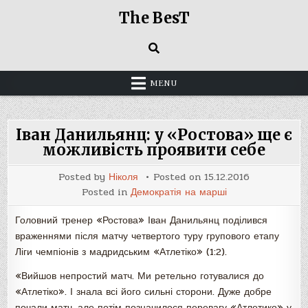
Skip
The BesT
to
content
MENU
Іван Данильянц: у «Ростова» ще є
можливість проявити себе
Posted by
Ніколя
Posted on
15.12.2016
Posted in
Демократія на марші
Головний тренер «Ростова» Іван Данильянц поділився
враженнями після матчу четвертого туру групового етапу
Ліги чемпіонів з мадридським «Атлетіко» (1:2).
«Вийшов непростий матч. Ми ретельно готувалися до
«Атлетіко». І знала всі його сильні сторони. Дуже добре
почали матч, але потім позначилося перевагу «Атлетико» у