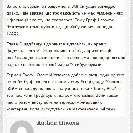
За його словами, з повідомлень ЗМІ ситуація виглядає
дивно, і він вважає, що громадськість не має «майже ніякої
інформації про те, що трапилося. Тому Греф і вважає
безглуздим коментувати те, що відбувається, передає
ТАСС.
Глава Ощадбанку відмовився відповісти, як арешт
федерального міністра вплине на імідж приватизації
російських державних активів: за словами Грефа, це складні
паралелі, і він не готовий зараз їх вибудовувати.
Герман Греф і Олексій Улюкаєв добре знають один одного
по роботі у фінансово-економічному блоці уряду. Улюкаєв
обіймав посаду першого заступника голови Банку Росії в
той час, коли Греф був міністром економіки. Вони також
часто разом виступали на великих міжнародних
конференціях та дискутували на макроекономічні теми.
Author:
Ніколя