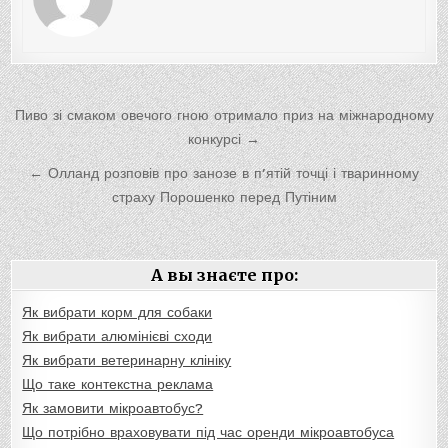
Навигация
Пиво зі смаком овечого гною отримало приз на міжнародному
по
конкурсі →
записям
← Олланд розповів про занозе в п’ятій точці і тваринному
страху Порошенко перед Путіним
А вы знаєте про:
Як вибрати корм для собаки
Як вибрати алюмінієві сходи
Як вибрати ветеринарну клініку
Що таке контекстна реклама
Як замовити мікроавтобус?
Що потрібно враховувати під час оренди мікроавтобуса