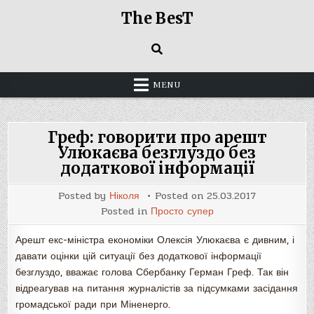
Skip
The BesT
to
content
MENU
Греф: говорити про арешт
Улюкаєва безглуздо без
додаткової інформації
Posted by
Ніколя
Posted on
25.03.2017
Posted in
Просто супер
Арешт екс-міністра економіки Олексія Улюкаєва є дивним, і
давати оцінки цій ситуації без додаткової інформації
безглуздо, вважає голова Сбербанку Герман Греф. Так він
відреагував на питання журналістів за підсумками засідання
громадської ради при Міненерго.