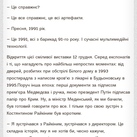
— Це справжнє?
— Це все справжнє, це всі артефакти.
— Пресня, 1991 рік.
— Це 1991, всі з барикад 91-го року. І сучасні мультимедійні
технології.
Відкриття цієї сміливої виставки 12 грудня. Серед експонатів
і ті, що нагадують про найбільш непростих моментах: від
дверей, розбитих при обстрілі Білого дому в 1993
простирадла з написом кров’ю з лікарні в Будьоновську в
1995.Поруч інша епоха: перші документи за підписом
прем’єра Медведєва і ручка, якою президент Путін підписав
папір про Крим. Ну, а міністр Мединський, як ми бачили,
був готовий говорити про все. І тільки про свою зустріч з
Костянтином Райкіним був коротким.
— Я зустрічався з Райкіним, зустрічався з директором. Це
складна історія, яку я не хотів би, чесно кажучи,