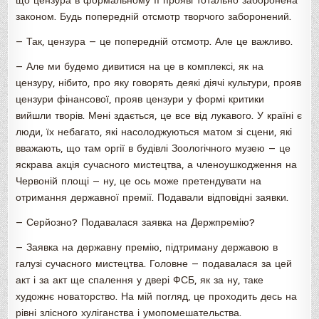
що цензура в формальному її прояві тотально заборонена
законом. Будь попередній отсмотр творчого заборонений.
— Так, цензура — це попередній отсмотр. Але це важливо.
— Але ми будемо дивитися на це в комплексі, як на
цензуру, нібито, про яку говорять деякі діячі культури, прояв
цензури фінансової, прояв цензури у формі критики
вийшли творів. Мені здається, це все від лукавого. У країні є
люди, їх небагато, які насолоджуються матом зі сцени, які
вважають, що там оргії в будівлі Зоологічного музею — це
яскрава акція сучасного мистецтва, а членоушкодження на
Червоній площі — ну, це ось може претендувати на
отримання державної премії. Подавали відповідні заявки.
— Серйозно? Подавалася заявка на Держпремію?
— Заявка на державну премію, підтриману державою в
галузі сучасного мистецтва. Головне — подавалася за цей
акт і за акт ще спалення у двері ФСБ, як за ну, таке
художнє новаторство. На мій погляд, це проходить десь на
рівні злісного хуліганства і умопомешательства.