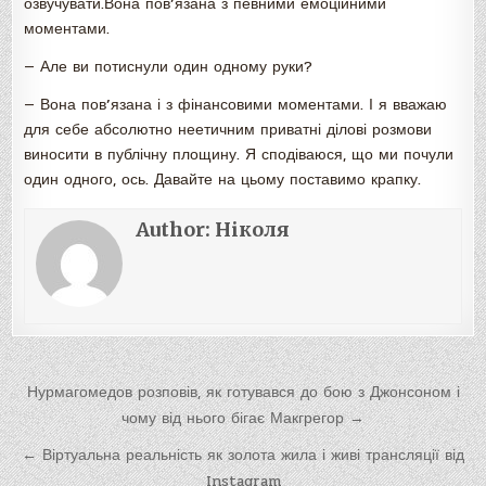
озвучувати.Вона пов’язана з певними емоційними
моментами.
— Але ви потиснули один одному руки?
— Вона пов’язана і з фінансовими моментами. І я вважаю
для себе абсолютно неетичним приватні ділові розмови
виносити в публічну площину. Я сподіваюся, що ми почули
один одного, ось. Давайте на цьому поставимо крапку.
Author:
Ніколя
Навигация
Нурмагомедов розповів, як готувався до бою з Джонсоном і
по
чому від нього бігає Макгрегор →
записям
← Віртуальна реальність як золота жила і живі трансляції від
Instagram