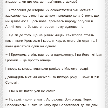
знаємо, а ми ще ось це, пам’ятник ставимо?
— Ставлення до історичних особистостей змінюється з
завидною частотою і це цілком природно хоча б тому, що
ми дізнаємося щось нове. Кромвель народу погубив в
Англії істотно більше в процентному відношенні.
— Це ви до того, що на різних кінцях Уайтхолла стоять
пам’ятники Кромвеля і короля Карла, якого він стратив. І
вони дивляться один на одного.
— І Кромвель стоїть навпроти парламенту. І на його тлі Іван
Грозний — це просто агнець.
І знову: кількома годинами раніше в Малому театрі.
Дванадцять міст ми об’їхали за півтора року, — каже Юрій
Соломін.
— І ви б не потягнули це самі?
— Ні, самі, ніколи в житті. Астрахань, Волгоград, Перм,
Новосибірськ. Я вже не кажу про Севастополі, де ми двічі