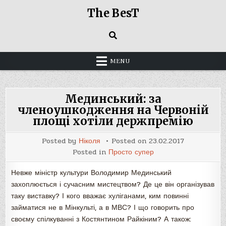
Skip
The BesT
to
content
MENU
Мединський: за
членоушкодження на Червоній
площі хотіли держпремію
Posted by
Ніколя
Posted on
23.02.2017
Posted in
Просто супер
Невже міністр культури Володимир Мединський
захоплюється і сучасним мистецтвом? Де це він організував
таку виставку? І кого вважає хуліганами, ким повинні
займатися не в Мінкульті, а в МВС? І що говорить про
своєму спілкуванні з Костянтином Райкіним? А також: