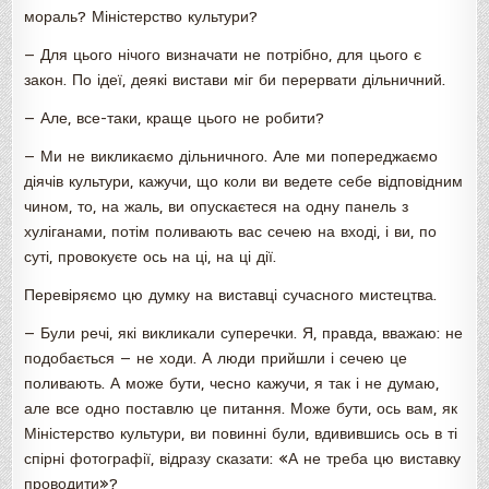
мораль? Міністерство культури?
— Для цього нічого визначати не потрібно, для цього є
закон. По ідеї, деякі вистави міг би перервати дільничний.
— Але, все-таки, краще цього не робити?
— Ми не викликаємо дільничного. Але ми попереджаємо
діячів культури, кажучи, що коли ви ведете себе відповідним
чином, то, на жаль, ви опускаєтеся на одну панель з
хуліганами, потім поливають вас сечею на вході, і ви, по
суті, провокуєте ось на ці, на ці дії.
Перевіряємо цю думку на виставці сучасного мистецтва.
— Були речі, які викликали суперечки. Я, правда, вважаю: не
подобається — не ходи. А люди прийшли і сечею це
поливають. А може бути, чесно кажучи, я так і не думаю,
але все одно поставлю це питання. Може бути, ось вам, як
Міністерство культури, ви повинні були, вдивившись ось в ті
спірні фотографії, відразу сказати: «А не треба цю виставку
проводити»?