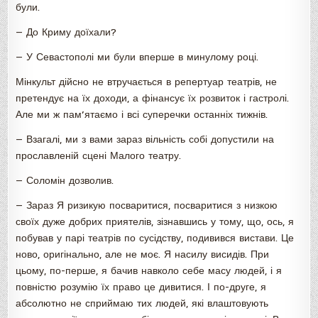
були.
— До Криму доїхали?
— У Севастополі ми були вперше в минулому році.
Мінкульт дійсно не втручається в репертуар театрів, не
претендує на їх доходи, а фінансує їх розвиток і гастролі.
Але ми ж пам’ятаємо і всі суперечки останніх тижнів.
— Взагалі, ми з вами зараз вільність собі допустили на
прославленій сцені Малого театру.
— Соломін дозволив.
— Зараз Я ризикую посваритися, посваритися з низкою
своїх дуже добрих приятелів, зізнавшись у тому, що, ось, я
побував у парі театрів по сусідству, подивився вистави. Це
ново, оригінально, але не моє. Я насилу висидів. При
цьому, по-перше, я бачив навколо себе масу людей, і я
повністю розумію їх право це дивитися. І по-друге, я
абсолютно не сприймаю тих людей, які влаштовують