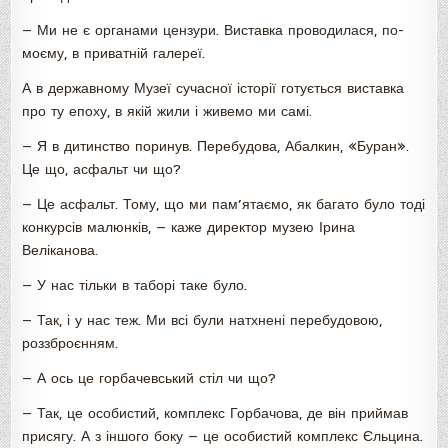
— Ми не є органами цензури. Виставка проводилася, по-
моєму, в приватній галереї.
А в державному Музеї сучасної історії готується виставка
про ту епоху, в якій жили і живемо ми самі.
— Я в дитинство поринув. Перебудова, Абалкин, «Буран».
Це що, асфальт чи що?
— Це асфальт. Тому, що ми пам’ятаємо, як багато було тоді
конкурсів малюнків, — каже директор музею Ірина
Веліканова.
— У нас тільки в таборі таке було.
— Так, і у нас теж. Ми всі були натхнені перебудовою,
роззброєнням.
— А ось це горбачевський стіл чи що?
— Так, це особистий, комплекс Горбачова, де він приймав
присягу. А з іншого боку — це особистий комплекс Єльцина.