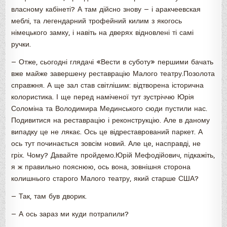
власному кабінеті? А там дійсно знову — і аракчеевская
меблі, та легендарний трофейний килим з якогось
німецького замку, і навіть на дверях відновлені ті самі
ручки.
— Отже, сьогодні глядачі «Вести в суботу» першими бачать
вже майже завершену реставрацію Малого театру.Позолота
справжня. А ще зал став світлішим: відтворена історична
колористика. І ще перед наміченої тут зустріччю Юрія
Соломіна та Володимира Мединського сюди пустили нас.
Подивитися на реставрацію і реконструкцію. Але в даному
випадку це не лякає. Ось це відреставрований паркет. А
ось тут починається зовсім новий. Але це, насправді, не
гріх. Чому? Давайте пройдемо.Юрій Мефодійович, підкажіть,
я ж правильно пояснюю, ось вона, зовнішня сторона
колишнього старого Малого театру, який старше США?
— Так, там був дворик.
— А ось зараз ми куди потрапили?