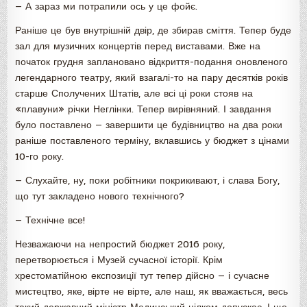
— А зараз ми потрапили ось у це фойє.
Раніше це був внутрішній двір, де збирав сміття. Тепер буде
зал для музичних концертів перед виставами. Вже на
початок грудня заплановано відкриття-подання оновленого
легендарного театру, який взагалі-то на пару десятків років
старше Сполучених Штатів, але всі ці роки стояв на
«плавуни» річки Неглінки. Тепер вирівняний. І завдання
було поставлено — завершити це будівництво на два роки
раніше поставленого терміну, вклавшись у бюджет з цінами
10-го року.
— Слухайте, ну, поки робітники покрикивают, і слава Богу,
що тут закладено нового технічного?
— Технічне все!
Незважаючи на непростий бюджет 2016 року,
перетворюється і Музей сучасної історії. Крім
хрестоматійною експозиції тут тепер дійсно — і сучасне
мистецтво, яке, вірте не вірте, але наш, як вважається, весь