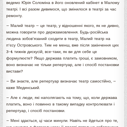
ведемо Юрія Соломіна в його оновлений кабінет в Малому
театрі. І всі разом дивимося, що змінилося в театрі за час
ремонту.
— Малий театр — це театр, у відношенні якого, як не дивно,
можна говорити про держзамовлення. Будь-російська
людина зобов’язаний сходити в театр, Малий театр на
п’єсу Островського. Тим не менш, вже після закінчення цих
3-4 тижнів дискусій, все-таки, як ви для себе це
формулюєте? Якщо держава платить гроші, є замовником,
воно визначає не тільки репертуар, але і спосіб постановки
вистави?
— Ви знаєте, але репертуар визначає театр самостійно, —
каже Мединський.
— Але є люди, які наполягають на тому, що, коли держава
платить, воно і повинно в такому випадку контролювати і
репертуар, і спосіб постановки.
— Мені здається, ці часи минули. Навіть не йдеться про те,