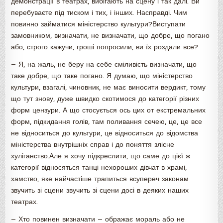
демонстрації в театрах, вибігають на сцену і так далі. Ви
перебуваєте під тиском і тих, і інших. Насправді. Чим
повинно займатися міністерство культури?Виступати
замовником, визначати, не визначати, що добре, що погано
або, строго кажучи, гроші попросили, ви їх роздали все?
— Я, на жаль, не беру на себе сміливість визначати, що
таке добре, що таке погано. Я думаю, що міністерство
культури, взагалі, чиновник, не має виносити вердикт, тому
що тут знову, дуже швидко скотимося до категорії різних
форм цензури. А що стосується ось цих от екстремальних
форм, підкидання голів, там поливання сечею, це, це все
не відноситься до культури, це відноситься до відомства
міністерства внутрішніх справ і до поняття злісне
хуліганство.Але я хочу підкреслити, що саме до цієї ж
категорії відносяться танці нехороших дівчат в храмі,
хамство, яке найчастіше трапиться всупереч законам
звучить зі сцени звучить зі сцени досі в деяких наших
театрах.
— Хто повинен визначати — ображає мораль або не