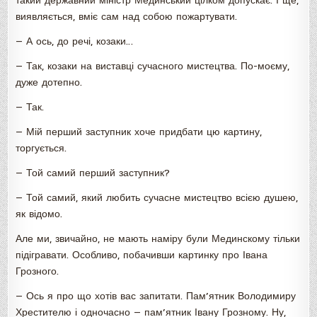
такий державний міністр Мединський цілком допускає. І ще,
виявляється, вміє сам над собою пожартувати.
— А ось, до речі, козаки…
— Так, козаки на виставці сучасного мистецтва. По-моєму,
дуже дотепно.
— Так.
— Мій перший заступник хоче придбати цю картину,
торгується.
— Той самий перший заступник?
— Той самий, який любить сучасне мистецтво всією душею,
як відомо.
Але ми, звичайно, не мають наміру були Мединскому тільки
підігравати. Особливо, побачивши картинку про Івана
Грозного.
— Ось я про що хотів вас запитати. Пам’ятник Володимиру
Хрестителю і одночасно — пам’ятник Івану Грозному. Ну,