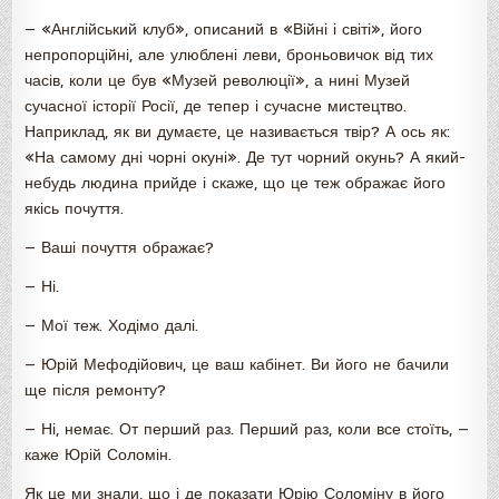
— «Англійський клуб», описаний в «Війні і світі», його
непропорційні, але улюблені леви, броньовичок від тих
часів, коли це був «Музей революції», а нині Музей
сучасної історії Росії, де тепер і сучасне мистецтво.
Наприклад, як ви думаєте, це називається твір? А ось як:
«На самому дні чорні окуні». Де тут чорний окунь? А який-
небудь людина прийде і скаже, що це теж ображає його
якісь почуття.
— Ваші почуття ображає?
— Ні.
— Мої теж. Ходімо далі.
— Юрій Мефодійович, це ваш кабінет. Ви його не бачили
ще після ремонту?
— Ні, немає. От перший раз. Перший раз, коли все стоїть, —
каже Юрій Соломін.
Як це ми знали, що і де показати Юрію Соломіну в його