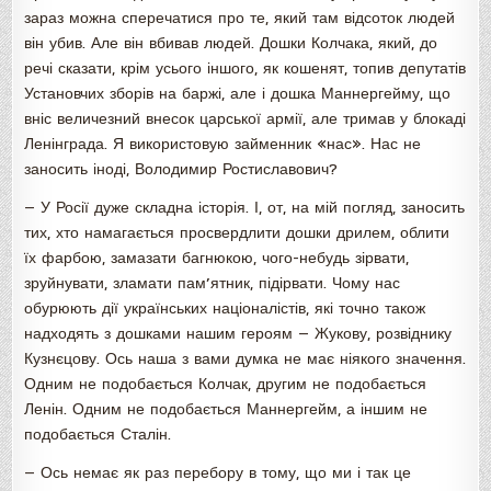
зараз можна сперечатися про те, який там відсоток людей
він убив. Але він вбивав людей. Дошки Колчака, який, до
речі сказати, крім усього іншого, як кошенят, топив депутатів
Установчих зборів на баржі, але і дошка Маннергейму, що
вніс величезний внесок царської армії, але тримав у блокаді
Ленінграда. Я використовую займенник «нас». Нас не
заносить іноді, Володимир Ростиславович?
— У Росії дуже складна історія. І, от, на мій погляд, заносить
тих, хто намагається просвердлити дошки дрилем, облити
їх фарбою, замазати багнюкою, чого-небудь зірвати,
зруйнувати, зламати пам’ятник, підірвати. Чому нас
обурюють дії українських націоналістів, які точно також
надходять з дошками нашим героям — Жукову, розвіднику
Кузнєцову. Ось наша з вами думка не має ніякого значення.
Одним не подобається Колчак, другим не подобається
Ленін. Одним не подобається Маннергейм, а іншим не
подобається Сталін.
— Ось немає як раз перебору в тому, що ми і так це