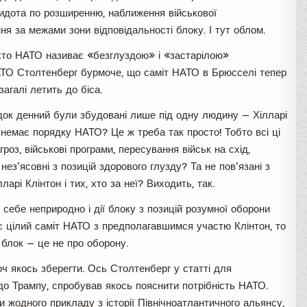
идота по розширенню, наближення військової
ня за межами зони відповідальності блоку. І тут облом.
хто НАТО називає «безглуздою» і «застарілою»
НАТО Столтенберг бурмоче, що саміт НАТО в Брюсселі тепер
агалі летить до біса.
ядок денний були збудовані лише під одну людину — Хілларі
немає порядку НАТО? Це ж треба так просто! Тобто всі ці
роз, військові програми, пересування військ на схід,
, нез’ясовні з позицій здорового глузду? Та не пов’язані з
рі Клінтон і тих, хто за неї? Виходить, так.
себе неприродно і дії блоку з позицій розумної оборони
ує цілий саміт НАТО з предполагавшимся участю Клінтон, то
о блок — це не про оборону.
 якось зберегти. Ось Столтенберг у статті для
о Трампу, спробував якось пояснити потрібність НАТО.
и жодного прикладу з історії Північноатлантичного альянсу,