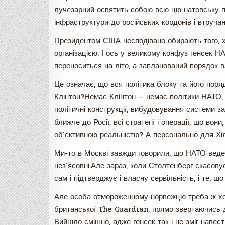
лучезарний освятить собою всю цю натовську г
інфраструктури до російських кордонів і втручан
Президентом США несподівано обирають того, 
організацією. І ось у великому конфуз генсек 
переноситься на літо, а запланований порядок вз
Це означає, що вся політика блоку та його пор
Клінтон?Немає Клінтон — немає політики НАТО, 
політичні конструкції, вибудовування системи заг
ближче до Росії, всі стратегії і операції, що вони
об’єктивною реальністю? А персонально для Хілла
Ми-то в Москві завжди говорили, що НАТО веде 
нез’ясовні.Але зараз, коли Столтенберг скасов
сам і підтверджує і власну сервільність, і те, щ
Але особа отмороженному норвежцю треба ж хоч
британської The Guardian, прямо звертаючись д
Вийшло смішно, адже генсек так і не зміг навест