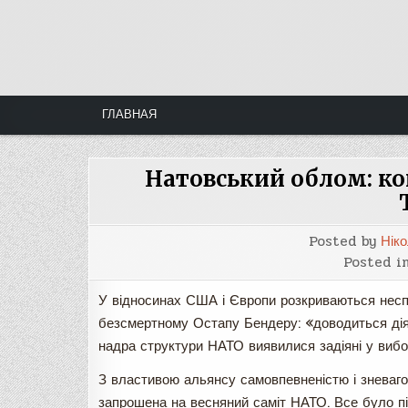
Skip
to
content
ГЛАВНАЯ
Натовський облом: ко
Posted by
Нік
Posted i
У відносинах США і Європи розкриваються несп
безсмертному Остапу Бендеру: «доводиться діяти
надра структури НАТО виявилися задіяні у вибор
З властивою альянсу самовпевненістю і зневаг
запрошена на весняний саміт НАТО. Все було п