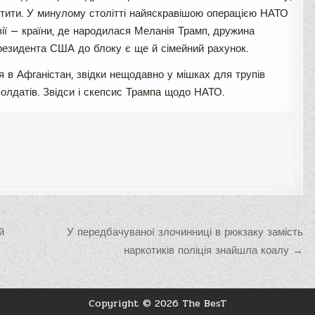
истити. У минулому столітті найяскравішою операцією НАТО
ї — країни, де народилася Меланія Трамп, дружина
резидента США до блоку є ще й сімейний рахунок.
я в Афганістан, звідки нещодавно у мішках для трупів
олдатів. Звідси і скепсис Трампа щодо НАТО.
й
У передбачуваної злочинниці в рюкзаку замість
наркотиків поліція знайшла коалу →
Copyright © 2026 The BesT