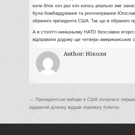
коли блок хоч раз хоч когось реально зміг зах
була бомбардування та розчленування Югославі
обраного президента США. Так що в обраного п
А в столітті нинішньому НАТО безславно вторгс
відправили додому ще четверо американських с
Author:
Ніколя
Навигация
← Президентські вибори в США почалися: перши
по
відкритий ділянку віддав перемогу Клінтон
записям