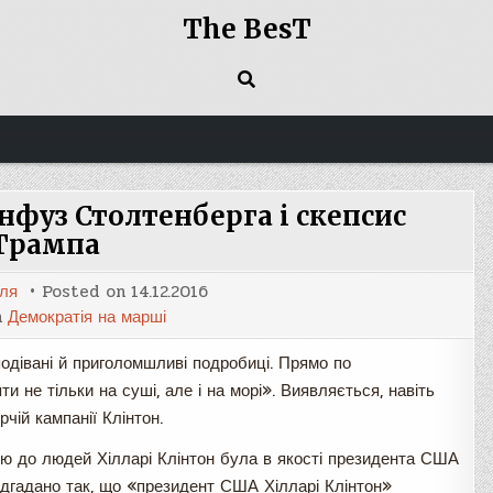
The BesT
нфуз Столтенберга і скепсис
Трампа
оля
Posted on
14.12.2016
n
Демократія на марші
одівані й приголомшливі подробиці. Прямо по
 не тільки на суші, але і на морі». Виявляється, навіть
чій кампанії Клінтон.
ою до людей Хілларі Клінтон була в якості президента США
ідгадано так, що «президент США Хілларі Клінтон»