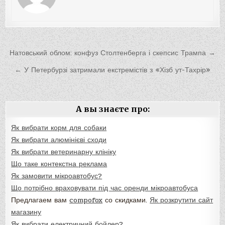
Навигация
Натовський облом: конфуз Столтенберга і скепсис Трампа →
по
← У Петербурзі затримали екстремістів з «Хізб ут-Тахрір»
записям
А вы знаєте про:
Як вибрати корм для собаки
Як вибрати алюмінієві сходи
Як вибрати ветеринарну клініку
Що таке контекстна реклама
Як замовити мікроавтобус?
Що потрібно враховувати під час оренди мікроавтобуса
Предлагаем вам
compofox
со скидками.
Як розкрутити сайт
магазину
Як вибрати електричний бойлер?