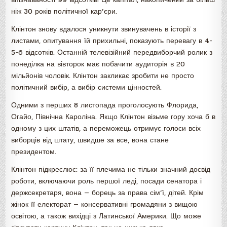
ніж 30 років політичної кар’єри.
Клінтон знову вдалося уникнути звинувачень в історії з
листами, опитування їй прихильні, показують перевагу в 4-
5-6 відсотків. Останній телевізійний передвиборчий ролик з
понеділка на вівторок має побачити аудиторія в 20
мільйонів чоловік. Клінтон закликає зробити не просто
політичний вибір, а вибір системи цінностей.
Одними з перших 8 листопада проголосують Флорида,
Огайо, Північна Кароліна. Якщо Клінтон візьме гору хоча б в
одному з цих штатів, а переможець отримує голоси всіх
виборців від штату, швидше за все, вона стане
президентом.
Клінтон підкреслює: за її плечима не тільки значний досвід
роботи, включаючи роль першої леді, посади сенатора і
держсекретаря, вона — борець за права сім’ї, дітей. Крім
жінок її електорат — консервативні громадяни з вищою
освітою, а також вихідці з Латинської Америки. Що може