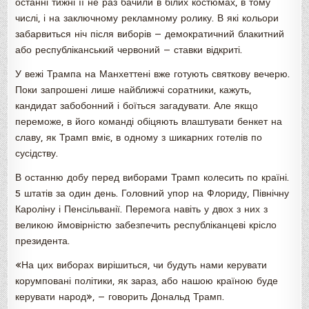
останні тижні її не раз бачили в білих костюмах, в тому
числі, і на заключному рекламному ролику. В які кольори
забарвиться ніч після виборів — демократичний блакитний
або республіканський червоний — ставки відкриті.
У вежі Трампа на Манхеттені вже готують святкову вечерю.
Поки запрошені лише найближчі соратники, кажуть,
кандидат забобонний і боїться загадувати. Але якщо
переможе, в його команді обіцяють влаштувати бенкет на
славу, як Трамп вміє, в одному з шикарних готелів по
сусідству.
В останню добу перед виборами Трамп колесить по країні.
5 штатів за один день. Головний упор на Флориду, Північну
Кароліну і Пенсільванії. Перемога навіть у двох з них з
великою ймовірністю забезпечить республіканцеві крісло
президента.
«На цих виборах вирішиться, чи будуть нами керувати
корумповані політики, як зараз, або нашою країною буде
керувати народ», — говорить Дональд Трамп.