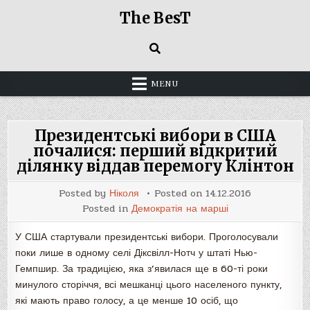
Skip
The BesT
to
content
MENU
Президентські вибори в США
почалися: перший відкритий
ділянку віддав перемогу Клінтон
Posted by
Ніколя
Posted on
14.12.2016
Posted in
Демократія на марші
У США стартували президентські вибори. Проголосували
поки лише в одному селі Діксвілл-Нотч у штаті Нью-
Гемпшир. За традицією, яка з’явилася ще в 60-ті роки
минулого сторіччя, всі мешканці цього населеного пункту,
які мають право голосу, а це менше 10 осіб, що