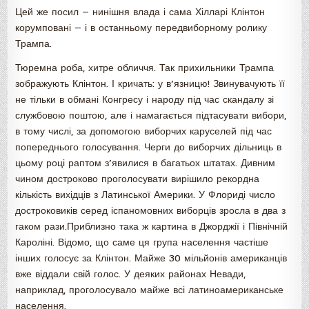
Цей же посил — нинішня влада і сама Хілларі Клінтон
корумповані — і в останньому передвиборному ролику
Трампа.
Тюремна роба, хитре обличчя. Так прихильники Трампа
зображують Клінтон. І кричать: у в’язницю! Звинувачують її
не тільки в обмані Конгресу і народу під час скандалу зі
службовою поштою, але і намагається підтасувати вибори,
в тому числі, за допомогою виборчих каруселей під час
попереднього голосування. Черги до виборчих дільниць в
цьому році раптом з’явилися в багатьох штатах. Дивним
чином достроково проголосувати вирішило рекордна
кількість вихідців з Латинської Америки. У Флориді число
достроковиків серед іспаномовних виборців зросла в два з
гаком рази.Приблизно така ж картина в Джорджії і Північній
Кароліні. Відомо, що саме ця група населення частіше
інших голосує за Клінтон. Майже 30 мільйонів американців
вже віддали свій голос. У деяких районах Невади,
наприклад, проголосувало майже всі латиноамериканське
населення.