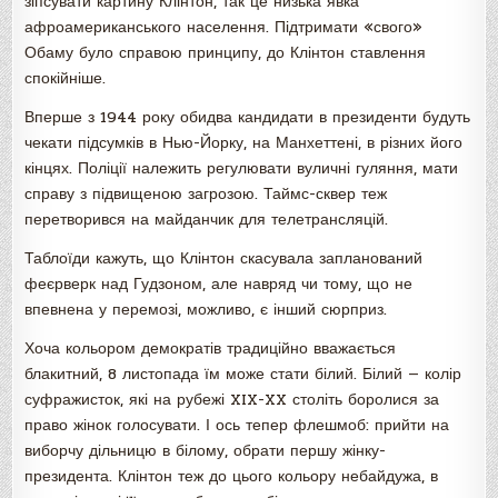
зіпсувати картину Клінтон, так це низька явка
афроамериканського населення. Підтримати «свого»
Обаму було справою принципу, до Клінтон ставлення
спокійніше.
Вперше з 1944 року обидва кандидати в президенти будуть
чекати підсумків в Нью-Йорку, на Манхеттені, в різних його
кінцях. Поліції належить регулювати вуличні гуляння, мати
справу з підвищеною загрозою. Таймс-сквер теж
перетворився на майданчик для телетрансляцій.
Таблоїди кажуть, що Клінтон скасувала запланований
феєрверк над Гудзоном, але навряд чи тому, що не
впевнена у перемозі, можливо, є інший сюрприз.
Хоча кольором демократів традиційно вважається
блакитний, 8 листопада їм може стати білий. Білий — колір
суфражисток, які на рубежі XIX-XX століть боролися за
право жінок голосувати. І ось тепер флешмоб: прийти на
виборчу дільницю в білому, обрати першу жінку-
президента. Клінтон теж до цього кольору небайдужа, в