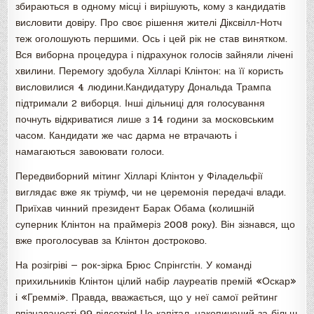
збираються в одному місці і вирішують, кому з кандидатів
висловити довіру. Про своє рішення жителі Діксвілл-Нотч
теж оголошують першими. Ось і цей рік не став винятком.
Вся виборна процедура і підрахунок голосів зайняли лічені
хвилини. Перемогу здобула Хілларі Клінтон: на її користь
висловилися 4 людини.Кандидатуру Дональда Трампа
підтримали 2 виборця. Інші дільниці для голосування
почнуть відкриватися лише з 14 години за московським
часом. Кандидати же час дарма не втрачають і
намагаються завоювати голоси.
Передвиборний мітинг Хілларі Клінтон у Філадельфії
виглядає вже як тріумф, чи не церемонія передачі влади.
Приїхав чинний президент Барак Обама (колишній
суперник Клінтон на праймеріз 2008 року). Він зізнався, що
вже проголосував за Клінтон достроково.
На розігріві — рок-зірка Брюс Спрінгстін. У команді
прихильників Клінтон цілий набір лауреатів премій «Оскар»
і «Греммі». Правда, вважається, що у неї самої рейтинг
впізнаваності 99 відсотків! Це капітал, накопичений за більш