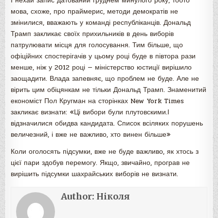
І нехай запис датований груднем минулого року, тобто
мова, схоже, про праймерис, методи демократів не
змінилися, вважають у команді республіканців. Дональд
Трамп закликає своїх прихильників в день виборів
патрулювати місця для голосування. Тим більше, що
офіційних спостерігачів у цьому році буде в півтора рази
менше, ніж у 2012 році — міністерство юстиції вирішило
заощадити. Влада запевняє, що проблем не буде. Але не
вірить цим обіцянкам не тільки Дональд Трамп. Знаменитий
економіст Пол Кругман на сторінках New York Times
закликає визнати: «Ці вибори були плутовскими.І
відзначилися обидва кандидата. Список всіляких порушень
величезний, і вже не важливо, хто винен більше»
Коли оголосять підсумки, вже не буде важливо, як хтось з
цієї пари здобув перемогу. Якщо, звичайно, програв не
вирішить підсумки шахрайських виборів не визнати.
Author:
Ніколя