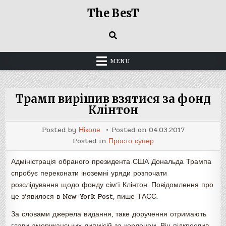
Skip
The BesT
to
content
MENU
Трамп вирішив взятися за фонд
Клінтон
Posted by
Ніколя
Posted on
04.03.2017
Posted in
Просто супер
Адміністрація обраного президента США Дональда Трампа
спробує переконати іноземні уряди розпочати
розслідування щодо фонду сім’ї Клінтон. Повідомлення про
це з’явилося в New York Post, пише ТАСС.
За словами джерела видання, таке доручення отримають
глави американських дипмісій за кордоном. Він підкреслив,