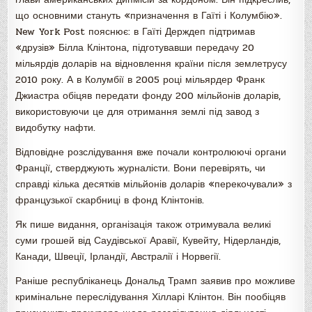
що основними стануть «призначення в Гаїті і Колумбію».
New York Post пояснює: в Гаїті Держдеп підтримав
«друзів» Білла Клінтона, підготувавши передачу 20
мільярдів доларів на відновлення країни після землетрусу
2010 року. А в Колумбії в 2005 році мільярдер Франк
Джиастра обіцяв передати фонду 200 мільйонів доларів,
використовуючи це для отримання землі під завод з
видобутку нафти.
Відповідне розслідування вже почали контролюючі органи
Франції, стверджують журналісти. Вони перевірять, чи
справді кілька десятків мільйонів доларів «перекочували» з
французької скарбниці в фонд Клінтонів.
Як пише видання, організація також отримувала великі
суми грошей від Саудівської Аравії, Кувейту, Нідерландів,
Канади, Швеції, Ірландії, Австралії і Норвегії.
Раніше республіканець Дональд Трамп заявив про можливе
кримінальне переслідування Хілларі Клінтон. Він пообіцяв