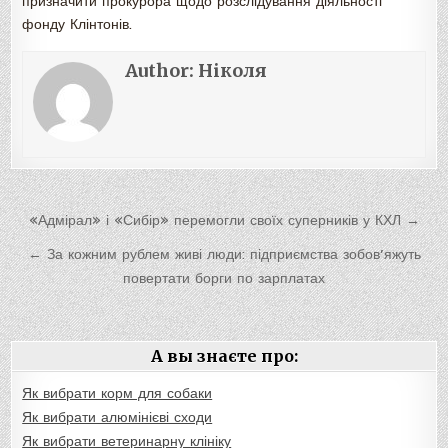
призначити прокурора щодо розслідування діяльності
фонду Клінтонів.
Author:
Ніколя
Навигация
«Адмірал» і «Сибір» перемогли своїх суперників у КХЛ →
по
← За кожним рублем живі люди: підприємства зобов’яжуть
записям
повертати борги по зарплатах
А вы знаєте про:
Як вибрати корм для собаки
Як вибрати алюмінієві сходи
Як вибрати ветеринарну клініку