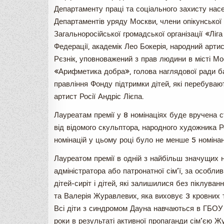
Департаменту праці та соціального захисту нас
Департаментів уряду Москви, члени опікунської
Загальноросійської громадської організації «Ліга
Федерації, академік Лео Бокерія, народний артис
Рєзнік, уповноважений з прав людини в місті Мо
«Арифметика добра», голова наглядової ради б
правління Фонду підтримки дітей, які перебуваю
артист Росії Андріс Лієпа.
Лауреатам премії у 8 номінаціях буде вручена с
від відомого скульптора, народного художника Р
номінацій у цьому році було не менше 5 номінан
Лауреатом премії в одній з найбільш значущих н
адміністратора або патронатної сім’ї, за особл
дітей-сиріт і дітей, які залишилися без піклуван
та Валерія Журавлевих, яка виховує 3 кровних 
Всі діти з синдромом Дауна навчаються в ГБОУ 
роки в результаті активної пропаганди сім’єю 