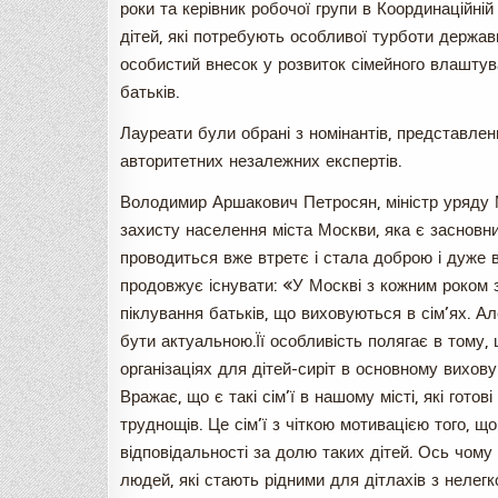
роки та керівник робочої групи в Координаційні
дітей, які потребують особливої турботи держав
особистий внесок у розвиток сімейного влаштува
батьків.
Лауреати були обрані з номінантів, представлен
авторитетних незалежних експертів.
Володимир Аршакович Петросян, міністр уряду М
захисту населення міста Москви, яка є засновник
проводиться вже втретє і стала доброю і дуже 
продовжує існувати: «У Москві з кожним роком з
піклування батьків, що виховуються в сім’ях. 
бути актуальною.Її особливість полягає в тому, щ
організаціях для дітей-сиріт в основному вихову
Вражає, що є такі сім’ї в нашому місті, які гото
труднощів. Це сім’ї з чіткою мотивацією того, щ
відповідальності за долю таких дітей. Ось чому 
людей, які стають рідними для дітлахів з нелег