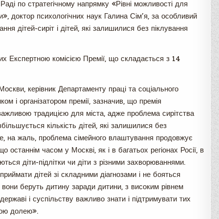
й Раді по стратегічному напрямку «Рівні можливості для
и», доктор психологічних наук Галина Сім’я, за особливий
ння дітей-сиріт і дітей, які залишилися без піклування
их Експертною комісією Премії, що складається з 14
оскви, керівник Департаменту праці та соціального
ом і організатором премії, зазначив, що премія
важливою традицією для міста, адже проблема сирітства
більшується кількість дітей, які залишилися без
Але, на жаль, проблема сімейного влаштування продовжує
о останнім часом у Москві, як і в багатьох регіонах Росії, в
ються діти-підлітки чи діти з різними захворюваннями.
ві приймати дітей зі складними діагнозами і не бояться
о вони беруть дитину заради дитини, з високим рівнем
державі і суспільству важливо знати і підтримувати тих
кою долею».