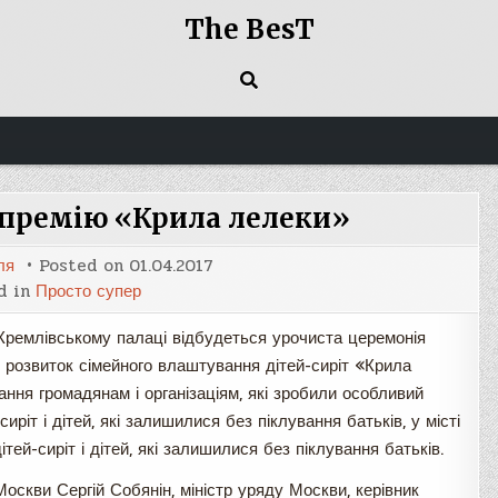
The BesT
 премію «Крила лелеки»
ля
Posted on
01.04.2017
d in
Просто супер
Кремлівському палаці відбудеться урочиста церемонія
у розвиток сімейного влаштування дітей-сиріт «Крила
ання громадянам і організаціям, які зробили особливий
ріт і дітей, які залишилися без піклування батьків, у місті
тей-сиріт і дітей, які залишилися без піклування батьків.
оскви Сергій Собянін, міністр уряду Москви, керівник