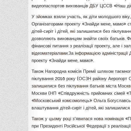
видеопаспортов вихованців ДБУ ЦССВ «Наш ді
У зйомках взяли участь, як діти молодшого віку, 
Організаторами проекту «Знайди мене, мамо» ст
дітей-сиріт і дітей, які залишилися без піклува
дозволяють вихованцям знайти своїх батьків. Ф
фінансові питання з реалізації проекту, але і з
відеоматеріалами.За інформацією адміністрації 
проекту «Знайди мене, мамо».
Також Нагородна комісія Премії шляхом таємног
піклування 2016 року (ОСЗН району Аеропорт САО
залишилися без піклування батьків міста Мос
Москви (НП «Співдружність прийомних сімей «Т
«Московський комсомолець» Ольга Богуславська
влаштування дітей-сиріт і дітей, які залишилися 
Також у цьому році з’явилася нова номінація «
при Президенті Російської Федерації з реалізації