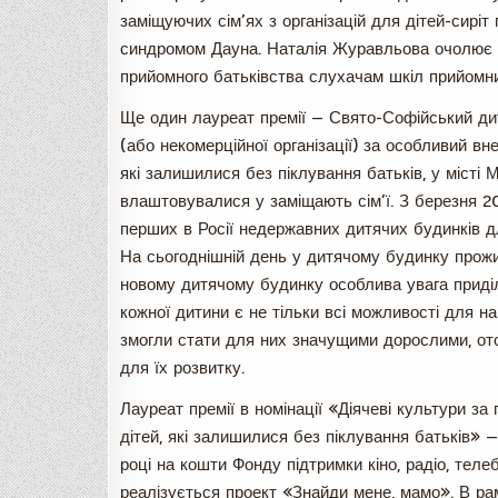
заміщуючих сім’ях з організацій для дітей-сиріт
синдромом Дауна. Наталія Журавльова очолює 
прийомного батьківства слухачам шкіл прийомни
Ще один лауреат премії — Свято-Софійський дит
(або некомерційної організації) за особливий вне
які залишилися без піклування батьків, у місті 
влаштовувалися у заміщають сім’ї. З березня 
перших в Росії недержавних дитячих будинків д
На сьогоднішній день у дитячому будинку прож
новому дитячому будинку особлива увага приділяє
кожної дитини є не тільки всі можливості для на
змогли стати для них значущими дорослими, от
для їх розвитку.
Лауреат премії в номінації «Діячеві культури з
дітей, які залишилися без піклування батьків» 
році на кошти Фонду підтримки кіно, радіо, тел
реалізується проект «Знайди мене, мамо». В ра