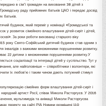
 передано в сім’ї громадян на виховання 38 дітей з
Громадську раду прийомних батьків ЦАО і передає досвід
х батьків.
ячий будинок, який переміг у номінації «Громадської та
сок у розвиток сімейного влаштування дітей-сиріт і дітей,
Москві». За роки роботи вихованці старшого віку
2015 року Свято-Софійський дитячий будинок став одним з
ля інвалідів з важкими множинними порушеннями розвитку.
иває 22 дитини з множинними порушеннями розвитку.У
ться соціалізації та інтеграції дітей у суспільство. Тут у
вчання, але найголовніше — співробітники і волонтери, які
очили їх любов’ю і таким чином дають потужний стимул
а популяризацію сімейних форм влаштування дітей-сиріт і
— народний артист Росії, співак Микола Расторгуєв. У 2016
ебачення, мультимедіа та анімації Миколи Расторгуєва
мках проекту на сайті РІА Новини розміщені 110