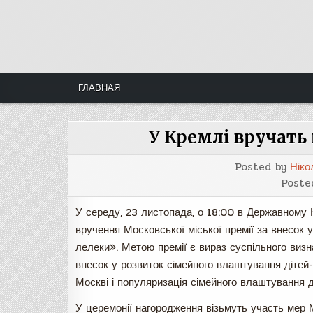
Skip
to
content
ГЛАВНАЯ
У Кремлі вручать
Posted by
Ніко
Poste
У середу, 23 листопада, о 18:00 в Державному 
вручення Московської міської премії за внесок 
лелеки». Метою премії є вираз суспільного визн
внесок у розвиток сімейного влаштування дітей-си
Москві і популяризація сімейного влаштування ді
У церемонії нагородження візьмуть участь мер М