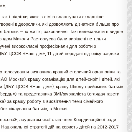
м».
так і підлітки, яких в сім’ю влаштувати складніше.
ворені відеоролики, які дозволяють дізнатися більше про
ння батьків — їх життя, захоплення. Такі видеоанкети швидше
ондом Миколи Расторгуєва були вирішені не тільки
алучені висококласні професіонали для роботи з
ДБУ ЦССВ «Наш дім», 11 дітей передані під опіку завдяки
о голосування визначила кращий столичний орган опіки та
 Москви), кращу організацію для дітей-сиріт і дітей, які
кви (ДБУ ЦССВ «Наш дім»), кращу Школу прийомних батьків
вердь») та представника ЗМІ/журналіста (оглядач газети
) за кращу роботу з висвітлення теми сімейного
без піклування батьків, в Москві.
Персона», лауреатом якої став член Координаційної ради
 Національної стратегії дій на користь дітей на 2012-2017