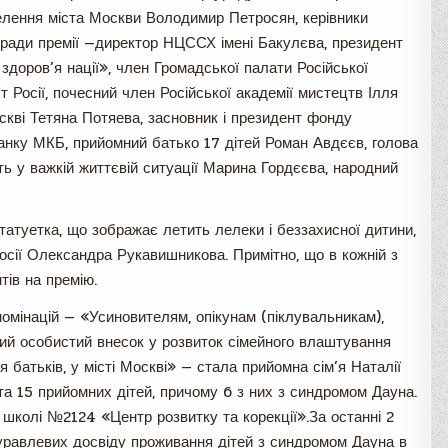
елення міста Москви Володимир Петросян, керівники
 ради премії —директор НЦССХ імені Бакулєва, президент
 здоров’я нації», член Громадської палати Російської
т Росії, почесний член Російської академії мистецтв Ілля
скві Тетяна Потяева, засновник і президент фонду
анку МКБ, прийомний батько 17 дітей Роман Авдєєв, голова
ть у важкій життєвій ситуації Марина Гордєєва, народний
татуетка, що зображає летить лелеки і беззахисної дитини,
осії Олександра Рукавишникова. Примітно, що в кожній з
тів на премію.
омінацій — «Усиновителям, опікунам (піклувальникам),
ивий особистий внесок у розвиток сімейного влаштування
ня батьків, у місті Москві» — стала прийомна сім’я Наталії
та 15 прийомних дітей, причому 6 з них з синдромом Дауна.
школі №2124 «Центр розвитку та корекції».За останні 2
Журавлевих досвіду проживання дітей з синдромом Дауна в