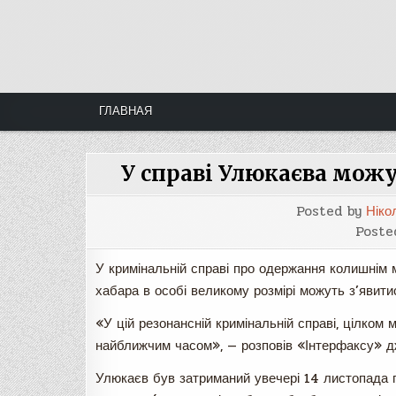
Skip
to
content
ГЛАВНАЯ
У справі Улюкаєва можу
Posted by
Ніко
Poste
У кримінальній справі про одержання колишнім 
хабара в особі великому розмірі можуть з’явитис
«У цій резонансній кримінальній справі, цілком 
найближчим часом», — розповів «Інтерфаксу» дж
Улюкаєв був затриманий увечері 14 листопада п