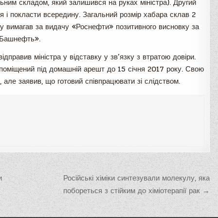
ьним складом, який залишився на руках міністра). Другий
я і покласти всередину. Загальний розмір хабара склав 2
ку вимагав за видачу «Роснефти» позитивного висновку за
«Башнефть».
дправив міністра у відставку у зв’язку з втратою довіри.
оміщений під домашній арешт до 15 січня 2017 року. Свою
 але заявив, що готовий співпрацювати зі слідством.
и
Російські хіміки синтезували молекулу, яка
побореться з стійким до хіміотерапії рак →