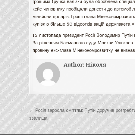
грошима (ручка валізки була оброблена спеціал
кейс чиновнику пообіцяли донести до автомобіл
мільйони доларів. Гроші глава Мінекономрозвит
купівлю більше 50 відсотків акцій держпакета 
15 листопада президент Росії Володимир Путін ві
За рішенням Басманного суду Москви Улюкаєв п
провину екс-глава Мінекономрозвитку не визнав,
Author:
Ніколя
Навигация
← Росія заросла сміттям: Путін доручив розгребт
по
звалища
записям