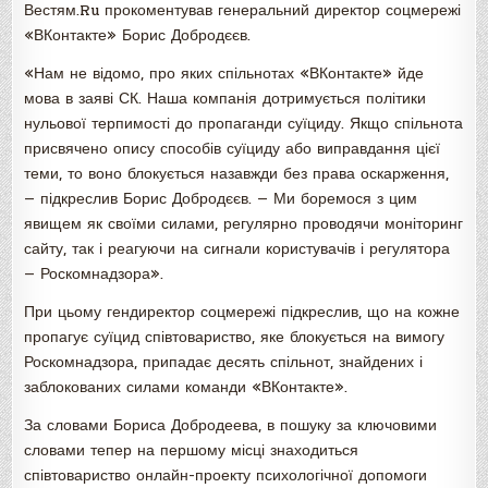
Вестям.Ru прокоментував генеральний директор соцмережі
«ВКонтакте» Борис Добродєєв.
«Нам не відомо, про яких спільнотах «ВКонтакте» йде
мова в заяві СК. Наша компанія дотримується політики
нульової терпимості до пропаганди суїциду. Якщо спільнота
присвячено опису способів суїциду або виправдання цієї
теми, то воно блокується назавжди без права оскарження,
— підкреслив Борис Добродєєв. — Ми боремося з цим
явищем як своїми силами, регулярно проводячи моніторинг
сайту, так і реагуючи на сигнали користувачів і регулятора
— Роскомнадзора».
При цьому гендиректор соцмережі підкреслив, що на кожне
пропагує суїцид співтовариство, яке блокується на вимогу
Роскомнадзора, припадає десять спільнот, знайдених і
заблокованих силами команди «ВКонтакте».
За словами Бориса Добродеева, в пошуку за ключовими
словами тепер на першому місці знаходиться
співтовариство онлайн-проекту психологічної допомоги