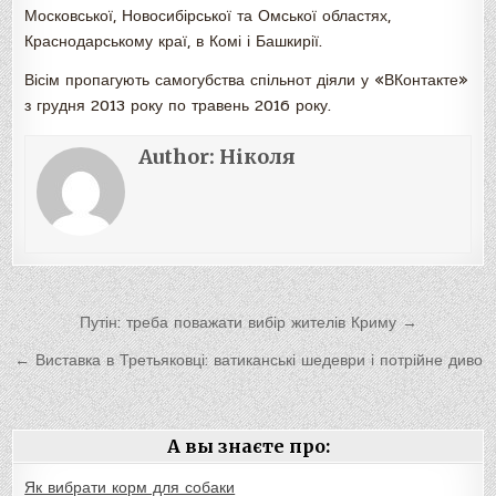
Московської, Новосибірської та Омської областях,
Краснодарському краї, в Комі і Башкирії.
Вісім пропагують самогубства спільнот діяли у «ВКонтакте»
з грудня 2013 року по травень 2016 року.
Author:
Ніколя
Навигация
Путін: треба поважати вибір жителів Криму →
по
← Виставка в Третьяковці: ватиканські шедеври і потрійне диво
записям
А вы знаєте про:
Як вибрати корм для собаки