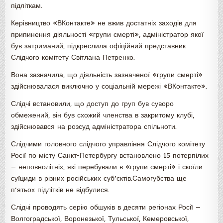
підліткам.
Керівництво «ВКонтакте» не вжив достатніх заходів для
припинення діяльності «групи смерті», адміністратор якої
був затриманий, підкреслила офіційний представник
Слідчого комітету Світлана Петренко.
Вона зазначила, що діяльність зазначеної «групи смерті»
здійснювалася виключно у соціальній мережі «ВКонтакте».
Слідчі встановили, що доступ до груп був суворо
обмежений, він був схожий членства в закритому клубі,
здійснювався на розсуд адміністратора спільноти.
Слідчими головного слідчого управління Слідчого комітету
Росії по місту Санкт-Петербургу встановлено 15 потерпілих
— неповнолітніх, які перебували в «групи смерті» і скоїли
суїциди в різних російських суб’єктів.Самогубства ще
п’ятьох підлітків не відбулися.
Слідчі проводять серію обшуків в десяти регіонах Росії —
Волгоградської, Воронезької, Тульської, Кемеровської,