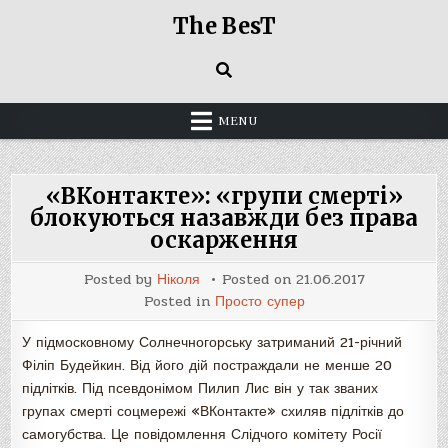
Skip
The BesT
to
content
MENU
«ВКонтакте»: «групи смерті»
блокуються назавжди без права
оскарження
Posted by
Ніколя
Posted on
21.06.2017
Posted in
Просто супер
У підмосковному Солнечногорську затриманий 21-річний
Філіп Будейкин. Від його дій постраждали не менше 20
підлітків. Під псевдонімом Пилип Лис він у так званих
групах смерті соцмережі «ВКонтакте» схиляв підлітків до
самогубства. Це повідомлення Слідчого комітету Росії